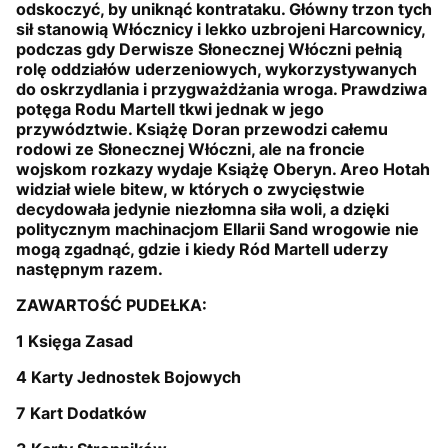
odskoczyć, by uniknąć kontrataku. Główny trzon tych
sił stanowią Włócznicy i lekko uzbrojeni Harcownicy,
podczas gdy Derwisze Słonecznej Włóczni pełnią
rolę oddziałów uderzeniowych, wykorzystywanych
do oskrzydlania i przygważdżania wroga. Prawdziwa
potęga Rodu Martell tkwi jednak w jego
przywództwie. Książę Doran przewodzi całemu
rodowi ze Słonecznej Włóczni, ale na froncie
wojskom rozkazy wydaje Książę Oberyn. Areo Hotah
widział wiele bitew, w których o zwycięstwie
decydowała jedynie niezłomna siła woli, a dzięki
politycznym machinacjom Ellarii Sand wrogowie nie
mogą zgadnąć, gdzie i kiedy Ród Martell uderzy
następnym razem.
ZAWARTOŚĆ PUDEŁKA:
1 Księga Zasad
4 Karty Jednostek Bojowych
7 Kart Dodatków