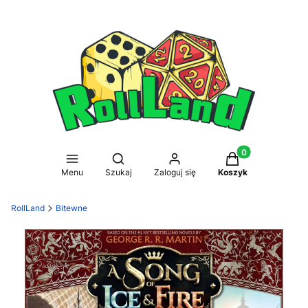
Produkty w koszy
Otwórz wyszukiwarkę
Menu
Szukaj
Zaloguj się
Koszyk
RollLand
Bitewne