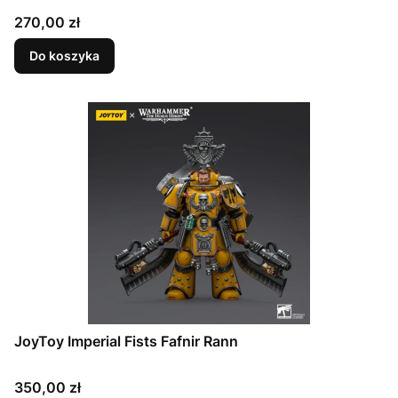
Cena
270,00 zł
Do koszyka
JoyToy Imperial Fists Fafnir Rann
Cena
350,00 zł