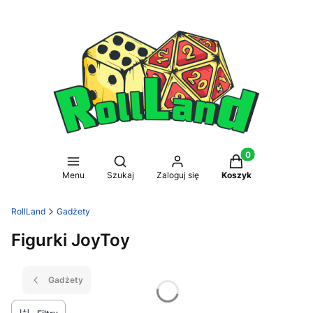
Produkty w koszy
Otwórz wyszukiwarkę
Menu
Szukaj
Zaloguj się
Koszyk
RollLand
Gadżety
Figurki JoyToy
Gadżety