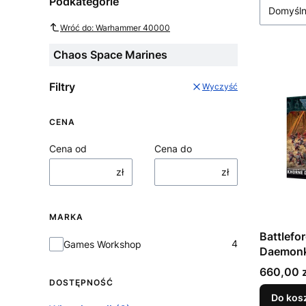
Podkategorie
Domyśl
Wróć do: Warhammer 40000
Chaos Space Marines
Filtry
Wyczyść
CENA
Cena od
Cena do
zł
zł
MARKA
Battlefo
Marka
4
Games Workshop
Daemonk
Cena
660,00 z
DOSTĘPNOŚĆ
Do kos