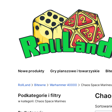
Nowe produkty
Gry planszowe i towarzyskie
Bit
RollLand
Bitewne
Warhammer 40000
Chaos Space Marines
Chao
Podkategorie i filtry
w kategorii: Chaos Space Marines
Lista
Sortowani