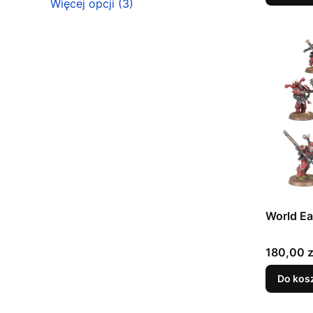
Dostępność
Więcej opcji (3)
World Ea
Cena
180,00 z
Do kos