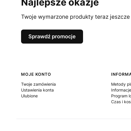
Najlepsze okazje
Twoje wymarzone produkty teraz jeszcze t
Sprawdź promocje
Linki w stopce
MOJE KONTO
INFORM
Twoje zamówienia
Metody pł
Ustawienia konta
Informacje
Ulubione
Program l
Czas i ko