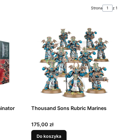
Strona
z 1
inator
Thousand Sons Rubric Marines
Cena
175,00 zł
Do koszyka