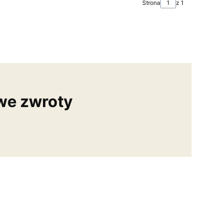
Strona
z 1
we zwroty