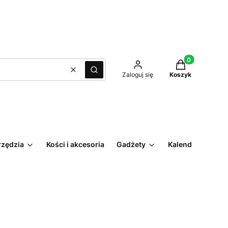
Produkty w kos
Wyczyść
Szukaj
Zaloguj się
Koszyk
rzędzia
Kości i akcesoria
Gadżety
Kalendarz