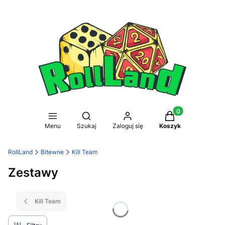
Produkty w koszy
Otwórz wyszukiwarkę
Menu
Szukaj
Zaloguj się
Koszyk
RollLand
Bitewne
Kill Team
Zestawy
Kill Team