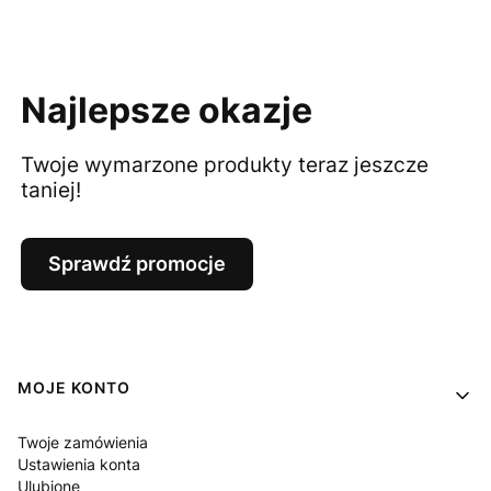
Najlepsze okazje
Twoje wymarzone produkty teraz jeszcze
taniej!
Sprawdź promocje
Linki w stopce
MOJE KONTO
Twoje zamówienia
Ustawienia konta
Ulubione