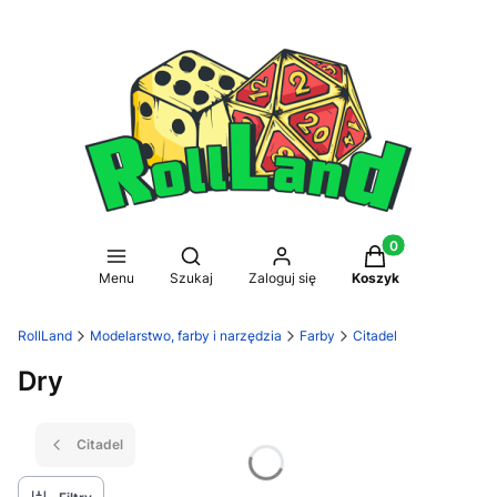
Produkty w koszy
Otwórz wyszukiwarkę
Menu
Szukaj
Zaloguj się
Koszyk
RollLand
Modelarstwo, farby i narzędzia
Farby
Citadel
Dry
Citadel