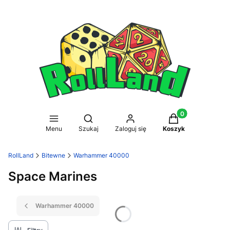
Produkty w koszy
Otwórz wyszukiwarkę
Menu
Szukaj
Zaloguj się
Koszyk
RollLand
Bitewne
Warhammer 40000
Space Marines
Warhammer 40000