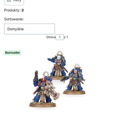
Filtry
Produkty:
3
Lista produktów
Sortowanie:
Domyślne
Strona
z 1
Bestseller