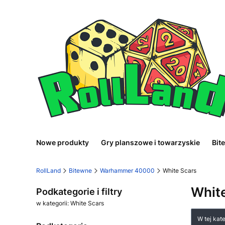
Nowe produkty
Gry planszowe i towarzyskie
Bit
RollLand
Bitewne
Warhammer 40000
White Scars
Whit
Podkategorie i filtry
w kategorii: White Scars
Lista
W tej kat