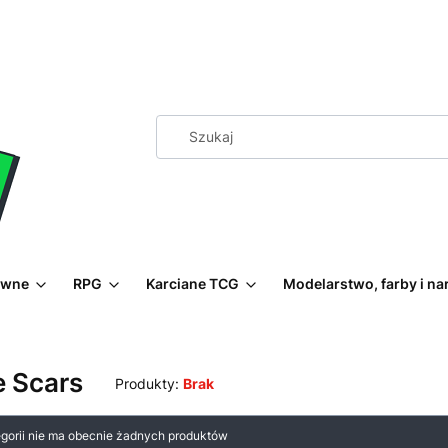
ewne
RPG
Karciane TCG
Modelarstwo, farby i na
e Scars
Produkty:
Brak
 produktów
egorii nie ma obecnie żadnych produktów