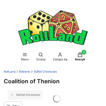
Produkty w koszy
Otwórz wyszukiwarkę
Menu
Szukaj
Zaloguj się
Koszyk
RollLand
Bitewne
Eldfall Chronicles
Coalition of Thenion
Eldfall Chronicles