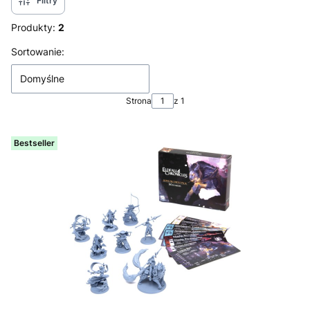
Filtry
Produkty:
2
Lista produktów
Sortowanie:
Domyślne
Strona
z 1
Bestseller