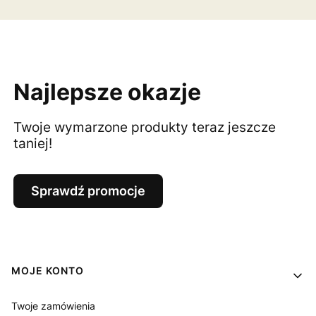
Najlepsze okazje
Twoje wymarzone produkty teraz jeszcze
taniej!
Sprawdź promocje
Linki w stopce
MOJE KONTO
Twoje zamówienia