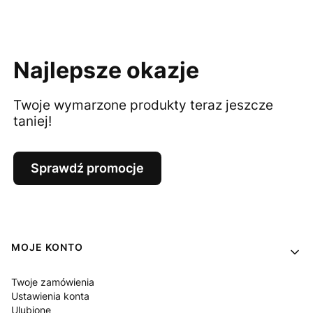
Najlepsze okazje
Twoje wymarzone produkty teraz jeszcze
taniej!
Sprawdź promocje
Linki w stopce
MOJE KONTO
Twoje zamówienia
Ustawienia konta
Ulubione