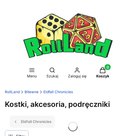
Produkty w koszy
Otwórz wyszukiwarkę
Menu
Szukaj
Zaloguj się
Koszyk
RollLand
Bitewne
Eldfall Chronicles
Kostki, akcesoria, podręczniki
Eldfall Chronicles