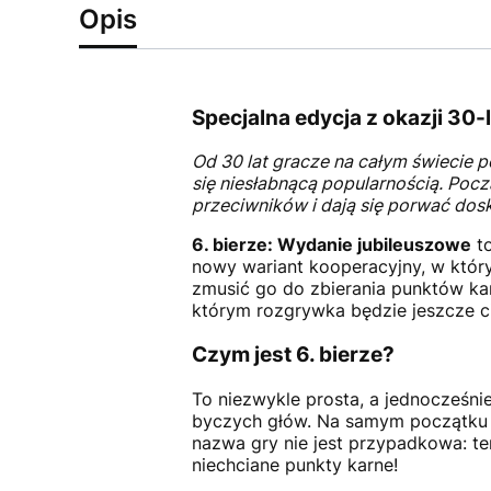
Opis
Specjalna edycja z okazji 30-l
Od 30 lat gracze na całym świecie po
się niesłabnącą popularnością. Poc
przeciwników i dają się porwać dos
6. bierze: Wydanie jubileuszowe
to
nowy wariant kooperacyjny, w któr
zmusić go do zbierania punktów kar
którym rozgrywka będzie jeszcze c
Czym jest 6. bierze?
To niezwykle prosta, a jednocześni
byczych głów. Na samym początku o
nazwa gry nie jest przypadkowa: te
niechciane punkty karne!