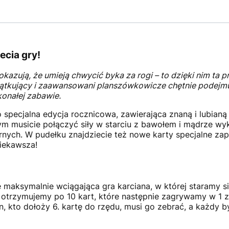
ecia gry!
kazują, że umieją chwycić byka za rogi – to dzięki nim ta p
zątkujący i zaawansowani planszówkowicze chętnie podejmuj
konałej zabawie.
 specjalna edycja rocznicowa, zawierająca znaną i lubian
ym musicie połączyć siły w starciu z bawołem i mądrze wy
nych. W pudełku znajdziecie też nowe karty specjalne zap
iekawsza!
e maksymalnie wciągająca gra karciana, w której staramy s
trzymujemy po 10 kart, które następnie zagrywamy w 1 z 
n, kto dołoży 6. kartę do rzędu, musi go zebrać, a każdy b