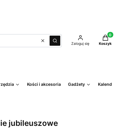
Produkty w kos
Wyczyść
Szukaj
Zaloguj się
Koszyk
rzędzia
Kości i akcesoria
Gadżety
Kalendarz
ie jubileuszowe