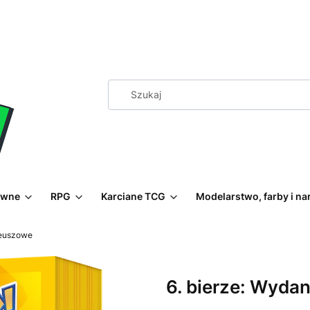
ewne
RPG
Karciane TCG
Modelarstwo, farby i na
ileuszowe
6. bierze: Wydan