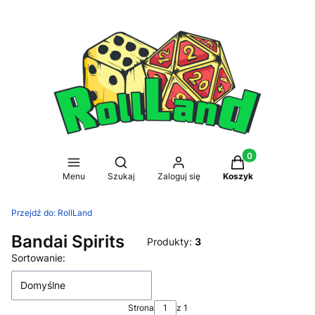
Produkty w koszy
Otwórz wyszukiwarkę
Menu
Szukaj
Zaloguj się
Koszyk
Przejdź do:
RollLand
Bandai Spirits
Produkty:
3
Lista produktów
Sortowanie:
Domyślne
Strona
z 1