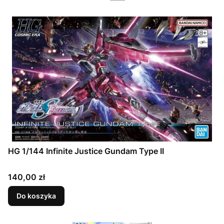
HG 1/144 Infinite Justice Gundam Type II
Cena
140,00 zł
Do koszyka