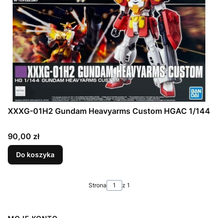
XXXG-01H2 Gundam Heavyarms Custom HGAC 1/144
Cena
90,00 zł
Do koszyka
Strona
z 1