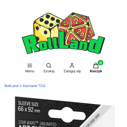
Produkty w koszy
Otwórz wyszukiwarkę
Menu
Szukaj
Zaloguj się
Koszyk
RollLand
Karciane TCG