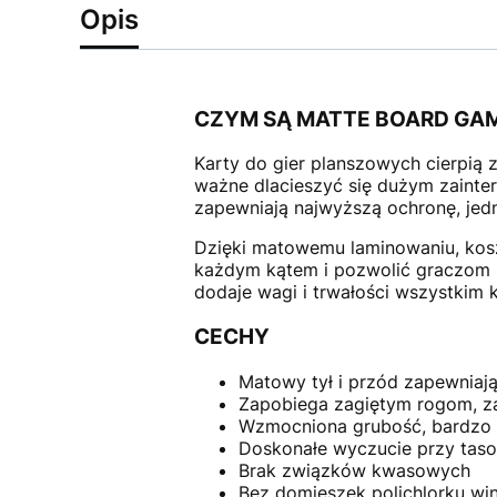
Opis
CZYM SĄ MATTE BOARD GAM
Karty do gier planszowych cierpią 
ważne dlacieszyć się dużym zaint
zapewniają najwyższą ochronę, jed
Dzięki matowemu laminowaniu, koszu
każdym kątem i pozwolić graczom 
dodaje wagi i trwałości wszystkim
CECHY
Matowy tył i przód zapewniaj
Zapobiega zagiętym rogom, z
Wzmocniona grubość, bardzo t
Doskonałe wyczucie przy tas
Brak związków kwasowych
Bez domieszek polichlorku w