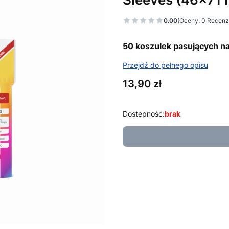
0.00
(Oceny: 0 Recenzj
50 koszulek pasujących n
Przejdź do pełnego opisu
Cena
13,90 zł
Dostępność:
brak