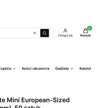
Produkty w kos
Wyczyść
Szukaj
Zaloguj się
Koszyk
rzędzia
Kości i akcesoria
Gadżety
Kalendarz
e Mini European-Sized
mm), 50 sztuk