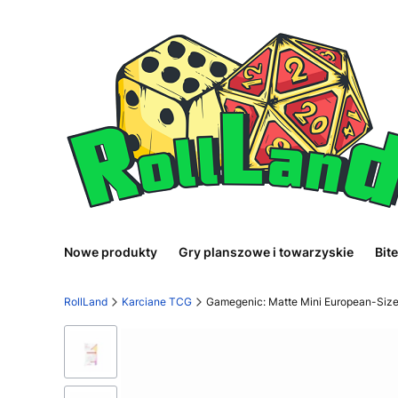
Nowe produkty
Gry planszowe i towarzyskie
Bit
RollLand
Karciane TCG
Gamegenic: Matte Mini European-Size