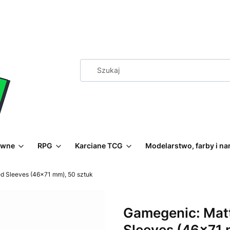
ewne
RPG
Karciane TCG
Modelarstwo, farby i na
d Sleeves (46x71 mm), 50 sztuk
Gamegenic: Matt
Sleeves (46x71 