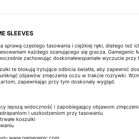
E SLEEVES
za sprawą częstego tasowania i ciężkiej ręki, dlatego też 
eresowaniem każdego szanującego się gracza. Gamegenic 
nocześnie zachowując doskonałewspaniałe wyczucie przy 
lki te blokują irytujące odbicia światła, aby zapewnić d
uniknąć objawów zmęczenia oczu w trakcie rozrywki. Wz
 kartom, zapewniając przy tym doskonały wygląd.
ący lepszą widoczność i zapobiegający objawom zmęczenia
adrapaniom i uszkodzeniom przy tasowaniu
rwałe koszulki
owaniu
inylu www.gamegenic.com