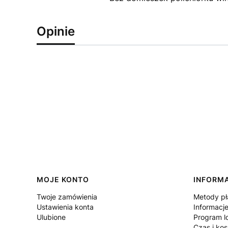
Opinie
Linki w stopce
MOJE KONTO
INFORM
Twoje zamówienia
Metody pł
Ustawienia konta
Informacje
Ulubione
Program l
Czas i ko