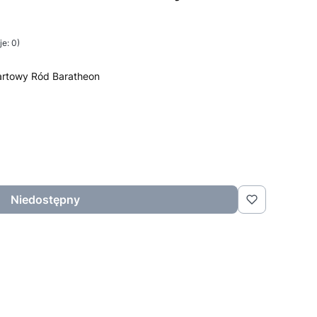
e: 0)
tartowy Ród Baratheon
Niedostępny