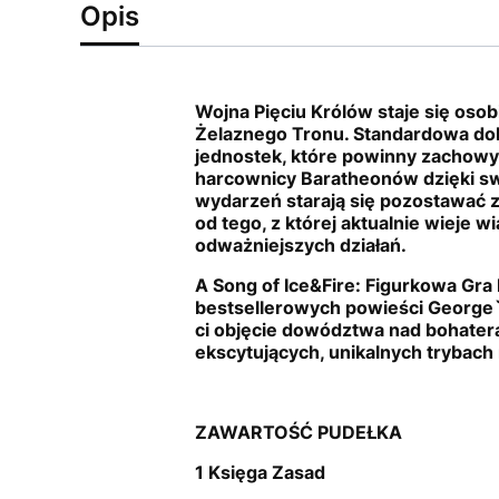
Opis
Wojna Pięciu Królów staje się osob
Żelaznego Tronu. Standardowa dok
jednostek, które powinny zachowyw
harcownicy Baratheonów dzięki sw
wydarzeń starają się pozostawać za
od tego, z której aktualnie wieje
odważniejszych działań.
A Song of Ice&Fire: Figurkowa Gra 
bestsellerowych powieści George`a 
ci objęcie dowództwa nad bohater
ekscytujących, unikalnych trybach
ZAWARTOŚĆ PUDEŁKA
1 Księga Zasad