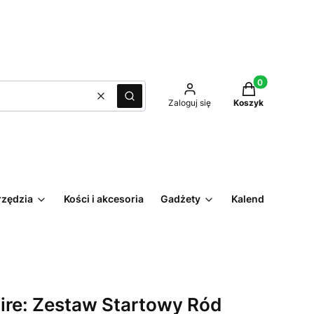
Produkty w kos
Wyczyść
Szukaj
Zaloguj się
Koszyk
rzędzia
Kości i akcesoria
Gadżety
Kalendarz
Fire: Zestaw Startowy Ród