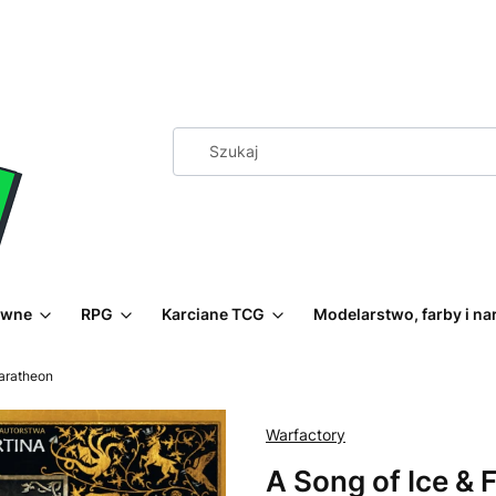
ewne
RPG
Karciane TCG
Modelarstwo, farby i na
Baratheon
Warfactory
A Song of Ice & 