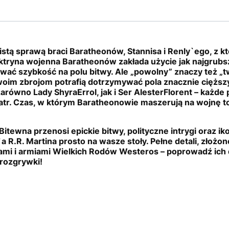
istą sprawą braci Baratheonów, Stannisa i Renly`ego, z k
tryna wojenna Baratheonów zakłada użycie jak najgrubsz
ać szybkość na polu bitwy. Ale „powolny” znaczy też „t
oim zbrojom potrafią dotrzymywać pola znacznie cięższ
równo Lady ShyraErrol, jak i Ser AlesterFlorent – każde 
 wiatr. Czas, w którym Baratheonowie maszerują na wojnę 
Bitewna przenosi epickie bitwy, polityczne intrygi oraz i
R.R. Martina prosto na wasze stoły. Pełne detali, złożon
ami i armiami Wielkich Rodów Westeros – poprowadź ich 
 rozgrywki!