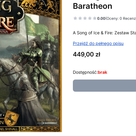
Baratheon
0.00
(Oceny: 0 Recenzj
A Song of Ice & Fire: Zestaw S
Przejdź do pełnego opisu
Cena
449,00 zł
Dostępność:
brak