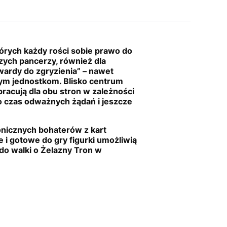
tórych każdy rości sobie prawo do
ych pancerzy, również dla
wardy do zgryzienia” – nawet
ym jednostkom. Blisko centrum
pracują dla obu stron w zależności
to czas odważnych żądań i jeszcze
konicznych bohaterów z kart
e i gotowe do gry figurki umożliwią
do walki o Żelazny Tron w