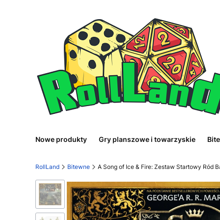
Nowe produkty
Gry planszowe i towarzyskie
Bit
RollLand
Bitewne
A Song of Ice & Fire: Zestaw Startowy Ród 