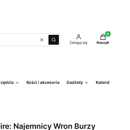
Produkty w kos
Wyczyść
Szukaj
Zaloguj się
Koszyk
rzędzia
Kości i akcesoria
Gadżety
Kalendarz
Fire: Najemnicy Wron Burzy