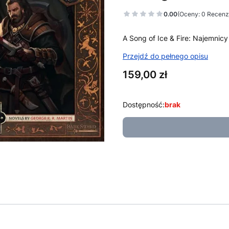
0.00
(Oceny: 0 Recenzj
A Song of Ice & Fire: Najemnic
Przejdź do pełnego opisu
Cena
159,00 zł
Dostępność:
brak