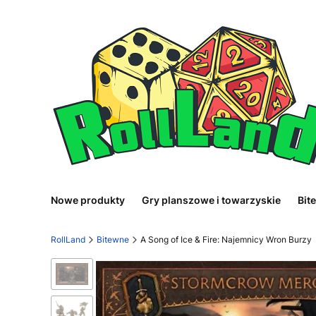
Nowe produkty
Gry planszowe i towarzyskie
Bit
RollLand
Bitewne
A Song of Ice & Fire: Najemnicy Wron Burzy