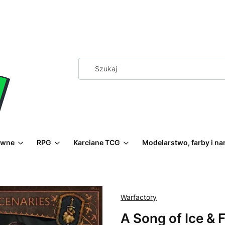
ewne
RPG
Karciane TCG
Modelarstwo, farby i na
Warfactory
A Song of Ice & 