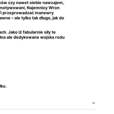
ów czy nawet siebie nawzajem,
o zmotywowani, Najemnicy Wron
trafi przeprowadzać manewry
ne – ale tylko tak długo, jak do
. Jako iż fabularnie siły te
alna ale dedykowane wojska rodu
łku.