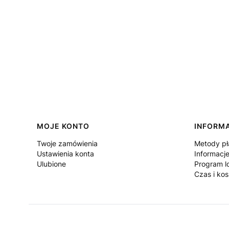
Linki w stopce
MOJE KONTO
INFORM
Twoje zamówienia
Metody pł
Ustawienia konta
Informacje
Ulubione
Program l
Czas i ko