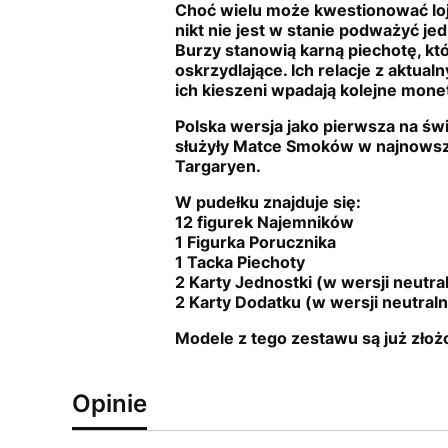
Choć wielu może kwestionować lo
nikt nie jest w stanie podważyć j
Burzy stanowią karną piechotę, któ
oskrzydlające. Ich relacje z aktua
ich kieszeni wpadają kolejne mone
Polska wersja jako pierwsza na świ
służyły Matce Smoków w najnowszej
Targaryen.
W pudełku znajduje się:
12 figurek Najemników
1 Figurka Porucznika
1 Tacka Piechoty
2 Karty Jednostki (w wersji neutra
2 Karty Dodatku (w wersji neutral
Modele z tego zestawu są już złożo
Opinie