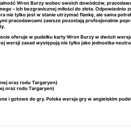
jalność Wron Burzy wobec swoich dowódców, pracodawc
ednego – ich bezgranicznej miłości do złota. Odpowiedni
ra nie tylko jest w stanie utrzymać flankę, ale sama po
lnymi pracodawcami zawsze pozostają profesjonalnie popraw
ty.
ecie oferuje w pudełku karty Wron Burzy w dwóch wersjach
 wersji zasad występują nie tylko jako jednostka neutr
lnej oraz rodu Targaryen)
nej oraz rodu Targaryen)
ne i gotowe do gry. Polska wersja gry w angielskim pude